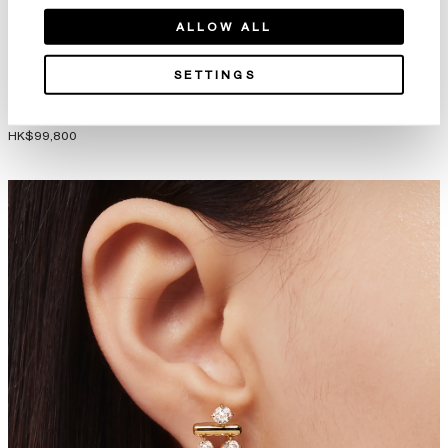
ALLOW ALL
SETTINGS
Aerial Double Sunrise 鑽石耳環
Aerial Open Sunburst 鑽石耳夾
（大）
HK$14,800
HK$99,800