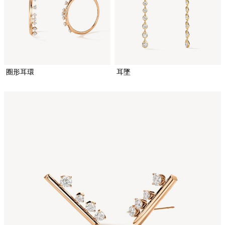
圈形耳環
耳墜