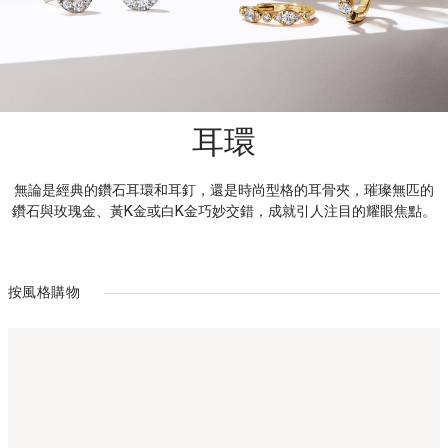
耳環
無論是經典的鑽石耳環和耳釘，還是時尚型格的耳骨夾，璀璨無匹的
鑽石與玫瑰金、黃K金或白K金巧妙交錯，成就引人注目的耀眼焦點。
按風格購物