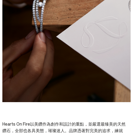
Hearts On Fire以美鑽作為創作和設計的重點，並嚴選最臻美的天然
鑽石，全部也各具美態，璀璨迷人。品牌憑著對完美的追求，練就