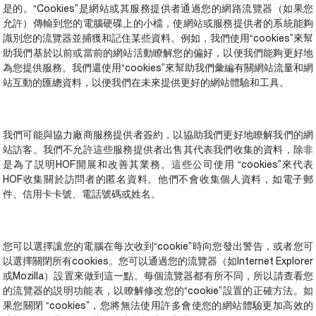
是的。“Cookies”是網站或其服務提供者通過您的網路流覽器（如果您
允許）傳輸到您的電腦硬碟上的小檔，使網站或服務提供者的系統能夠
識別您的流覽器並捕獲和記住某些資料。例如，我們使用“cookies”來幫
助我們基於以前或當前的網站活動瞭解您的偏好，以便我們能夠更好地
為您提供服務。我們還使用“cookies”來幫助我們彙編有關網站流量和網
站互動的匯總資料，以便我們在未來提供更好的網站體驗和工具。
我們可能與協力廠商服務提供者簽約，以協助我們更好地瞭解我們的網
站訪客。我們不允許這些服務提供者出售其代表我們收集的資料，除非
是為了説明HOF開展和改善其業務。這些公司使用 “cookies”來代表
HOF收集關於訪問者的匿名資料。他們不會收集個人資料，如電子郵
件、信用卡卡號、電話號碼或姓名。
您可以選擇讓您的電腦在每次收到“cookie”時向您發出警告，或者您可
以選擇關閉所有cookies。您可以通過您的流覽器（如Internet Explorer
或Mozilla）設置來做到這一點。每個流覽器都有所不同，所以請查看您
的流覽器的説明功能表，以瞭解修改您的“cookie”設置的正確方法。如
果您關閉 “cookies”，您將無法使用許多會使您的網站體驗更加高效的