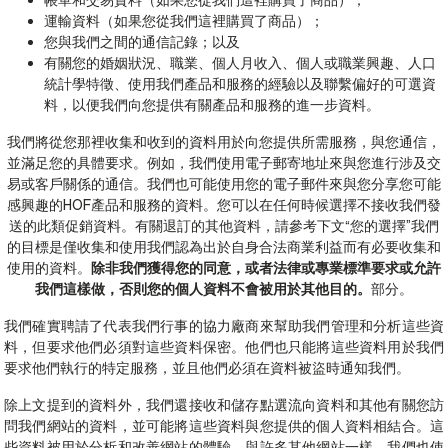
帳單和交易資料（如果您從我們這裡購買了商品）；
運輸資料（如果您從我們這裡購買了商品）；
您與我們之間的通信記錄；以及
有關您的婚姻狀況、職業、個人月收入、個人或職業興趣、人口
統計學特徵、使用我們產品和服務的經驗以及聯繫偏好的可選資
料，以便我們向您提供有關產品和服務的進一步資料。
我們將從您那裡收集和收到的資料用於向您提供所需服務，與您通信，
並滿足您的具體要求。例如，我們使用電子郵寄地址來與您進行涉及交
易或客戶關係的通信。我們也可能使用您的電子郵件來與您分享您可能
感興趣的HOF產品和服務的資料。您可以在任何時候選擇不接收我們發
送的此類促銷資料。有關退訂的其他資料，請參考下文“您的選擇”我們
的目標是僅收集和使用我們認為出於自身合法商業利益而有必要收集和
使用的資料。
除非我們獲得您的同意，或者法律或專業標準要求或允許
我們這樣做，否則您的個人資料不會被用於其他目的。
部分。
我們確實聘請了代表我們行事的協力廠商來幫助我們管理和分析這些資
料，但要求他們必須對這些資料保密。他們也只能將這些資料用於我們
要求他們執行的特定服務，並且他們必須在資料被盜時通知我們。
除上文提到的資料外，我們還接收和儲存點選流向資料和其他有關您訪
問我們網站的資料，並可能將這些資料與您提供的個人資料相結合。這
些資料被用於分析和改善網站的體驗。與許多其他網站一樣，我們也使