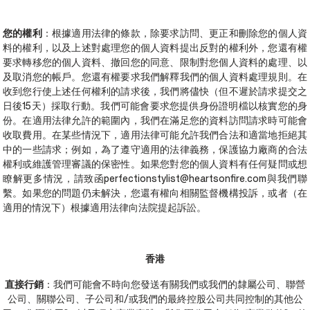
您的權利
：根據適用法律的條款，除要求訪問、更正和刪除您的個人資
料的權利，以及上述對處理您的個人資料提出反對的權利外，您還有權
要求轉移您的個人資料、撤回您的同意、限制對您個人資料的處理、以
及取消您的帳戶。您還有權要求我們解釋我們的個人資料處理規則。在
收到您行使上述任何權利的請求後，我們將儘快（但不遲於請求提交之
日後15天）採取行動。我們可能會要求您提供身份證明檔以核實您的身
份。在適用法律允許的範圍內，我們在滿足您的資料訪問請求時可能會
收取費用。在某些情況下，適用法律可能允許我們合法和適當地拒絕其
中的一些請求；例如，為了遵守適用的法律義務，保護協力廠商的合法
權利或維護管理審議的保密性。如果您對您的個人資料有任何疑問或想
瞭解更多情況，請致函perfectionstylist@heartsonfire.com與我們聯
繫。如果您的問題仍未解決，您還有權向相關監督機構投訴，或者（在
適用的情況下）根據適用法律向法院提起訴訟。
香港
直接行銷
：我們可能會不時向您發送有關我們或我們的隸屬公司、聯營
公司、關聯公司、子公司和/或我們的最終控股公司共同控制的其他公