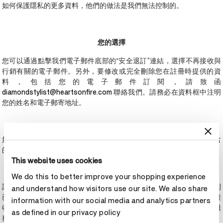
如何保護隱私的更多資料，他們的做法是我們無法控制的。
您的選擇
您可以通過點擊我們電子郵件底部的“安全退訂”連結，選擇不再接收與
行銷有關的電子郵件。另外，要修改或完全刪除您在註冊時提供的資
料，包括您的電子郵件訂閱，請致函
diamondstylist@heartsonfire.com
聯絡我們。請務必在資料框中注明
您的姓名和電子郵寄地址。
如果您已選擇接收特定的服務或通信，您可以隨時按照每次通信中包含
的指示取消訂閱。
This website uses cookies
We do this to better improve your shopping experience
請注意，如果您已選擇不接收電子郵件，由於製作進度，您仍可能收到
and understand how visitors use our site. We also share
已經在製作中的通信。此外，如果您要求刪除您的註冊資料或選擇不接
information with our social media and analytics partners
收其他通信，我們可能會保留有關個人服務諮詢的資料，用於未來的服
as defined in our privacy policy
務和記錄目的。