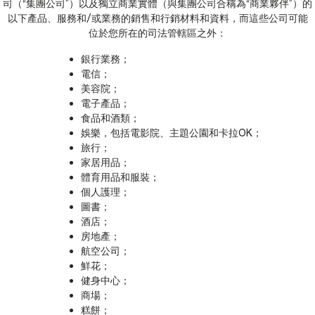
司（“集團公司”）以及獨立商業實體（與集團公司合稱為“商業夥伴”）的
以下產品、服務和/或業務的銷售和行銷材料和資料，而這些公司可能
位於您所在的司法管轄區之外：
銀行業務；
電信；
美容院；
電子產品；
食品和酒類；
娛樂，包括電影院、主題公園和卡拉OK；
旅行；
家居用品；
體育用品和服裝；
個人護理；
圖書；
酒店；
房地產；
航空公司；
鮮花；
健身中心；
商場；
糕餅；