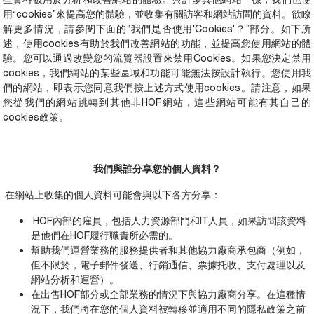
用“cookies”來提高您的體驗，並收集有關訪客和網站訪問的資料。欲瞭
解更多情況，請參閱下面的“我們是否使用'Cookies'？”部分。如下所
述，使用cookies有助於我們改善網站的功能，並提高您使用網站的體
驗。您可以通過改變您的流覽器設置來禁用Cookies。如果您決定禁用
cookies，我們網站的某些區域和功能可能無法按設計執行。您使用我
們的網站，即表示您同意我們按上述方式使用cookies。請注意，如果
您從我們的網站跳轉到其他非HOF網站，這些網站可能有其自己的
cookies政策。
我們與誰分享您的個人資料？
在網站上收集的個人資料可能會與以下各方分享：
HOF內部的雇員，包括人力資源部門和IT人員，如果訪問該資料
是他們在HOF履行職責所必需的。
幫助我們運營業務的服務提供者和其他協力廠商承包商（例如，
但不限於，電子郵件發送、行銷通信、票據托收、支付處理以及
網站分析和運營）。
在出售HOF部分或全部業務的情況下與協力廠商分享。在這種情
況下，我們將在您的個人資料被轉移並適用不同的隱私政策之前