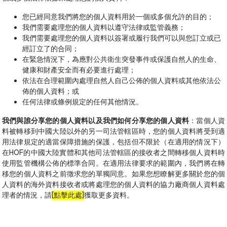
您已經同意我們將您的個人資料用於一個或多個允許的目的；
我們需要處理您的個人資料以遵守法律或監管義務；
我們需要處理您的個人資料以簽署或履行我們可以與您訂立或已
經訂立了的合同；
在緊急情況下，為應對公共衛生突發事件或保護自然人的生命、
健康和財產安全而有必要進行處理；
依法在合理範圍內處理自然人自己公佈的個人資料或其他依法公
佈的個人資料；或
任何法律或條例規定的任何其他情況。
我們與誰分享您的個人資料以及我們如何分享您的個人資料
：當個人資
料被轉移到中國大陸以外的另一司法管轄區時，您的個人資料將受到適
用法律規定的適當保障措施的保護，包括但不限於（在適用的情況下）
在HOF的中國大陸實體和其他司法管轄區的接收者之間轉移個人資料時
使用監管機構公佈的標準合同。在適用法律要求的範圍內，我們將在轉
移您的個人資料之前徵求您的單獨同意。如果您想瞭解更多關於您的個
人資料的海外資料接收者或將處理您的個人資料的協力廠商個人資料處
理者的情況，請
[點擊此處]
獲取更多資料。