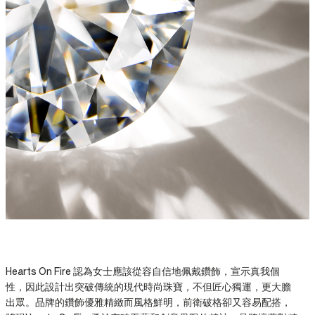
Hearts On Fire 認為女士應該從容自信地佩戴鑽飾，宣示真我個
性，因此設計出突破傳統的現代時尚珠寶，不但匠心獨運，更大膽
出眾。品牌的鑽飾優雅精緻而風格鮮明，前衛破格卻又容易配搭，