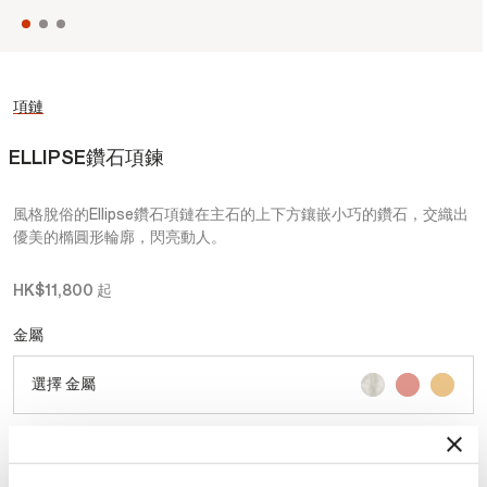
項鏈
ELLIPSE鑽石項鍊
風格脫俗的Ellipse鑽石項鏈在主石的上下方鑲嵌小巧的鑽石，交織出
優美的橢圓形輪廓，閃亮動人。
HK$11,800
起
金屬
選擇 金屬
克拉總重