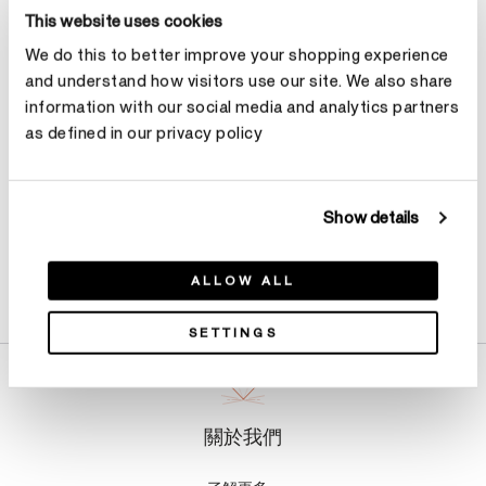
選擇 克拉總重
This website uses cookies
We do this to better improve your shopping experience
and understand how visitors use our site. We also share
預約
information with our social media and analytics partners
as defined in our privacy policy
Show details
產品詳情
ALLOW ALL
SETTINGS
關於我們