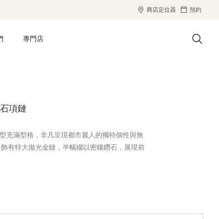
商店定位器
預約
們
專門店
 鑽石項鏈
鑽石項鏈造型充滿型格，非凡呈現都市麗人的獨特個性與無
中飾有特大拋光金鏈，半幅綴以密鑲鑽石，展現前