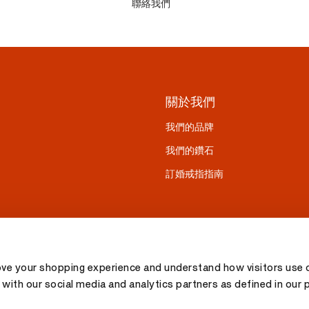
聯絡我們
關於我們
我們的品牌
我們的鑽石
訂婚戒指指南
ove your shopping experience and understand how visitors use o
with our social media and analytics partners as defined in our 