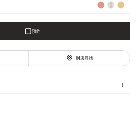
預約
到店尋找