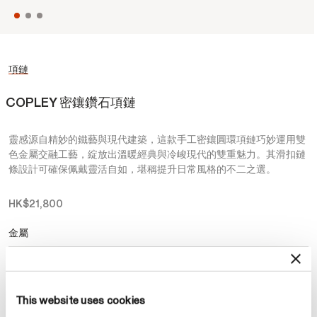
項鏈
COPLEY 密鑲鑽石項鏈
靈感源自精妙的鐵藝與現代建築，這款手工密鑲圓環項鏈巧妙運用雙
色金屬交融工藝，綻放出溫暖經典與冷峻現代的雙重魅力。其滑扣鏈
條設計可確保佩戴靈活自如，堪稱提升日常風格的不二之選。
HK$21,800
金屬
選擇 金屬
This website uses cookies
預約