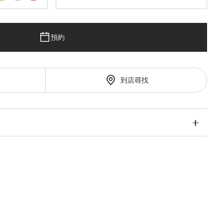
預約
到店尋找