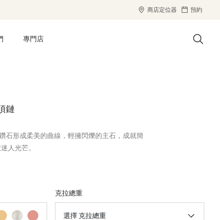
商店定位器
預約
們
專門店
鑽石項鏈
項鏈以璀璨鑽石形成柔美的曲線，輕擁閃爍的主石，成就簡
放迷人光芒。
克拉總重
選擇 克拉總重