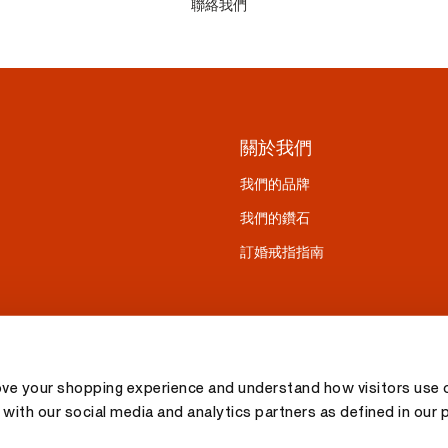
聯絡我們
關於我們
我們的品牌
我們的鑽石
訂婚戒指指南
ove your shopping experience and understand how visitors use o
with our social media and analytics partners as defined in our 