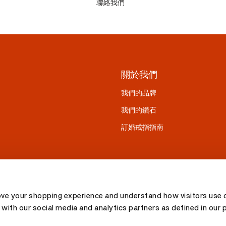
聯絡我們
關於我們
我們的品牌
我們的鑽石
訂婚戒指指南
ove your shopping experience and understand how visitors use o
with our social media and analytics partners as defined in our 