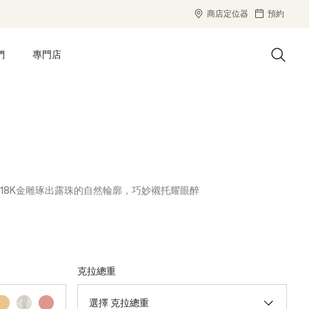
商店定位器
預約
們
專門店
拋光的18K金雕琢出露珠的自然輪廓，巧妙襯托耀眼醉
克拉總重
選擇 克拉總重