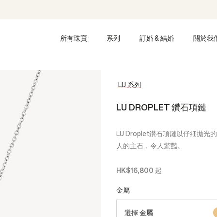
所有珠寶
系列
訂婚 & 結婚
關於我
LU 系列
LU DROPLET 鑽石項鏈
LU Droplet鑽石項鏈以仔細
人的主石，令人驚豔。
HK$16,800
起
金屬
選擇 金屬