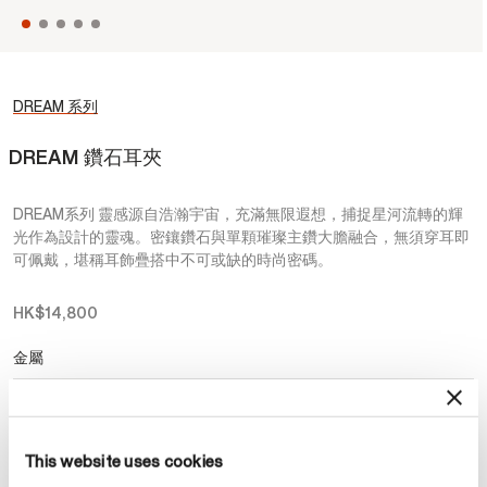
DREAM 系列
DREAM 鑽石耳夾
DREAM系列 靈感源自浩瀚宇宙，充滿無限遐想，捕捉星河流轉的輝
光作為設計的靈魂。密鑲鑽石與單顆璀璨主鑽大膽融合，無須穿耳即
可佩戴，堪稱耳飾疊搭中不可或缺的時尚密碼。
HK$14,800
金屬
選擇 金屬
This website uses cookies
預約