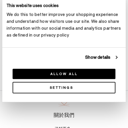
選擇 克拉總重
This website uses cookies
We do this to better improve your shopping experience
and understand how visitors use our site. We also share
預約
information with our social media and analytics partners
as defined in our privacy policy
Show details
產品詳情
ALLOW ALL
SETTINGS
關於我們