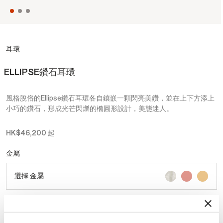
耳環
ELLIPSE鑽石耳環
風格脫俗的Ellipse鑽石耳環各自鑲嵌一顆閃亮美鑽，並在上下方添上
小巧的鑽石，形成光芒閃爍的橢圓形設計，美態迷人。
HK$46,200
起
金屬
選擇 金屬
克拉總重