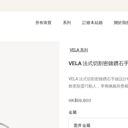
所有珠寶
系列
訂婚 & 結婚
關於我
VELA 系列
VELA 法式切割密鑲鑽石
VELA 法式切割密鑲鑽石手鏈
飾更顯靈巧動人，單獨佩戴與疊
HK$59,800
金屬
選擇 金屬