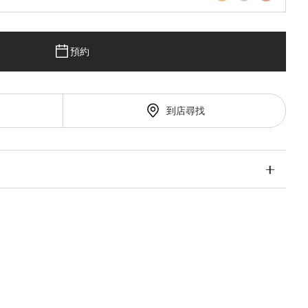
預約
到店尋找