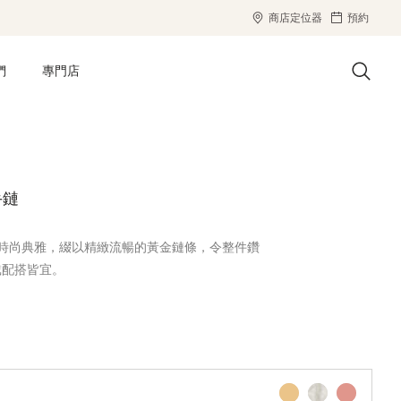
商店定位器
預約
們
專門店
手鏈
設計時尚典雅，綴以精緻流暢的黃金鏈條，令整件鑽
戴配搭皆宜。