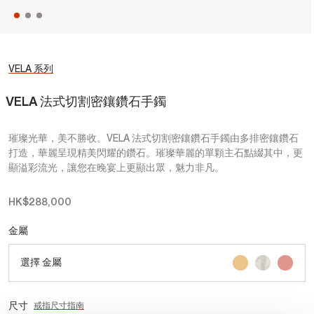
VELA 系列
VELA 法式切割密鑲鑽石手鐲
璀璨光華，美不勝收。VELA 法式切割密鑲鑽石手鐲由多排密鑲鑽石
打造，華麗呈現精美閃耀的鑽石。璀璨華麗的單顆主石點綴其中，更
顯溢彩流光，讓您在晚宴上更顯出眾，魅力非凡。
HK$288,000
金屬
選擇 金屬
尺寸
戒指尺寸指南