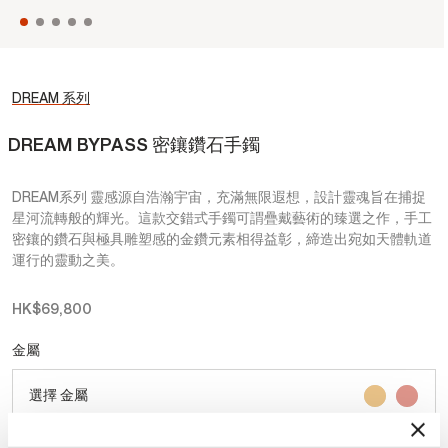
DREAM 系列
DREAM BYPASS 密鑲鑽石手鐲
DREAM系列 靈感源自浩瀚宇宙，充滿無限遐想，設計靈魂旨在捕捉
星河流轉般的輝光。這款交錯式手鐲可謂疊戴藝術的臻選之作，手工
密鑲的鑽石與極具雕塑感的金鑽元素相得益彰，締造出宛如天體軌道
運行的靈動之美。
HK$69,800
金屬
選擇 金屬