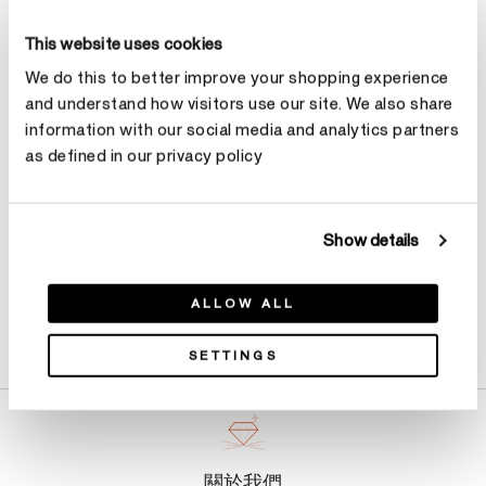
尺寸
戒指尺寸指南
This website uses cookies
選擇 尺寸
We do this to better improve your shopping experience
and understand how visitors use our site. We also share
information with our social media and analytics partners
預約
as defined in our privacy policy
Show details
ALLOW ALL
產品詳情
SETTINGS
關於我們