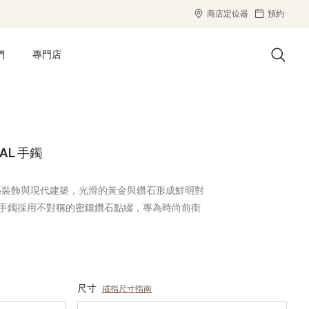
商店定位器
預約
們
專門店
RAL 手鐲
藝裝飾與現代建築，光滑的黃金與鑽石形成鮮明對
ey 手鐲採用不對稱的密鑲鑽石點綴，專為時尚前衛
尺寸
戒指尺寸指南