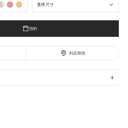
選擇 尺寸
預約
到店尋找