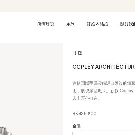
所有珠寶
系列
訂婚 & 結婚
關於我
手鏈
COPLEY ARCHITECTU
這款闊版手鐲靈感源自繁複的鐵
比，展現摩登風尚。新款 Copl
人士匠心打造。
HK$39,800
金屬