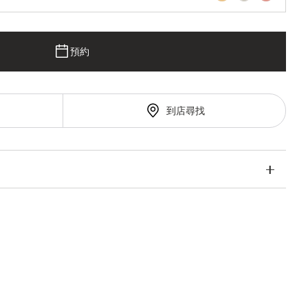
預約
到店尋找