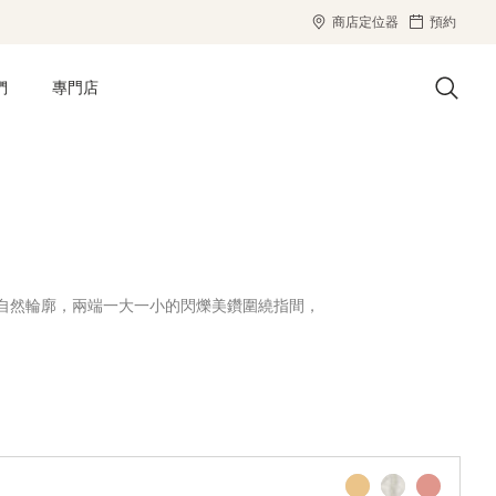
商店定位器
預約
們
專門店
K金勾勒自然輪廓，兩端一大一小的閃爍美鑽圍繞指間，