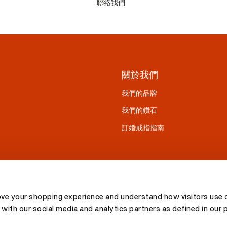
聯絡我們
關於我們
我們的品牌
我們的鑽石
訂婚戒指指南
ove your shopping experience and understand how visitors use o
with our social media and analytics partners as defined in our 