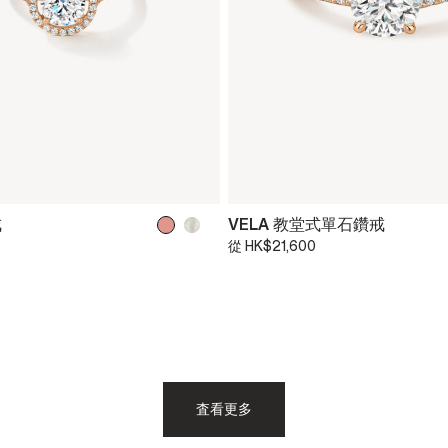
戒
VELA 教堂式單石鑽戒
從
HK$21,600
査看更多