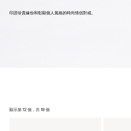
印證珍貴緣份和彰顯個人風格的時尚情侶對戒。
顯示第 12 個，共 18 個