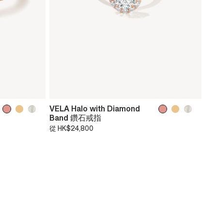
VELA Halo with Diamond
Band 鑽石戒指
從
HK$24,800