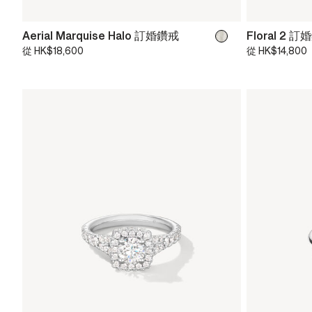
Aerial Marquise Halo 訂婚鑽戒
Floral 2 
從
HK$18,600
從
HK$14,800