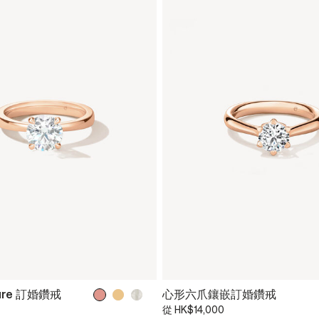
ture 訂婚鑽戒
心形六爪鑲嵌訂婚鑽戒
從
HK$14,000