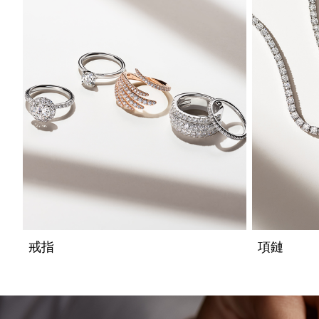
戒指
項鏈