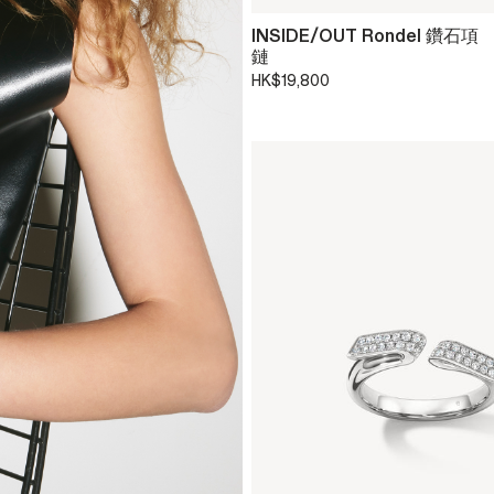
INSIDE/OUT Rondel 鑽石項
鏈
HK$19,800