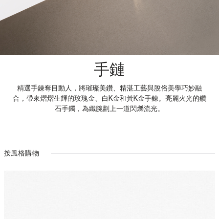
手鏈
精選手鍊奪目動人，將璀璨美鑽、精湛工藝與脫俗美學巧妙融
合，帶來熠熠生輝的玫瑰金、白K金和黃K金手鍊。亮麗火光的鑽
石手鐲，為纖腕劃上一道閃爍流光。
按風格購物