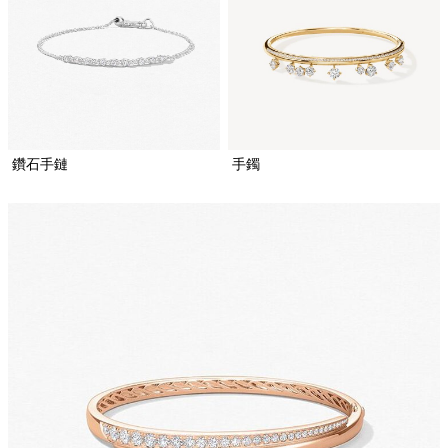
鑽石手鏈
手鐲